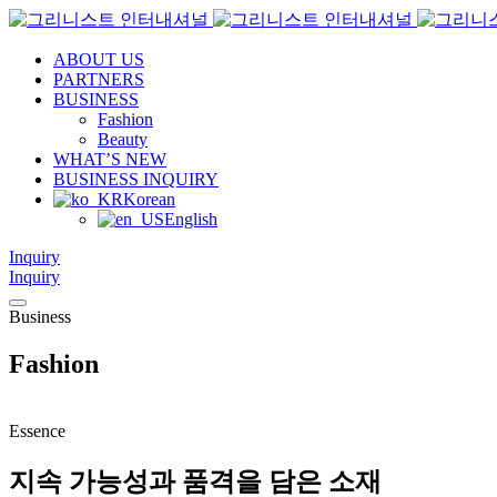
ABOUT US
PARTNERS
BUSINESS
Fashion
Beauty
WHAT’S NEW
BUSINESS INQUIRY
Korean
English
Inquiry
Inquiry
Business
Fashion
Essence
지속 가능성과 품격을 담은 소재