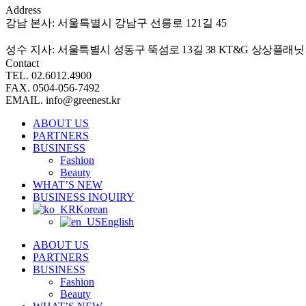
Address
강남 본사: 서울특별시 강남구 선릉로 121길 45
성수 지사:
서울특별시 성동구 뚝섬로 13길 38 KT&G 상상플래닛 
Contact
TEL. 02.6012.4900
FAX. 0504-056-7492
EMAIL. info@greenest.kr
ABOUT US
PARTNERS
BUSINESS
Fashion
Beauty
WHAT’S NEW
BUSINESS INQUIRY
Korean
English
ABOUT US
PARTNERS
BUSINESS
Fashion
Beauty